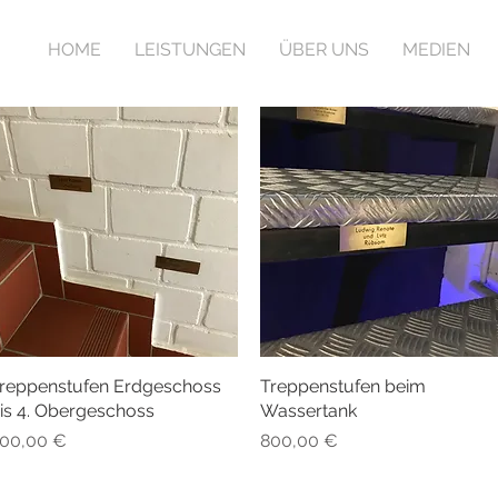
HOME
LEISTUNGEN
ÜBER UNS
MEDIEN
reppenstufen Erdgeschoss
Schnellansicht
Treppenstufen beim
Schnellansicht
is 4. Obergeschoss
Wassertank
reis
Preis
00,00 €
800,00 €