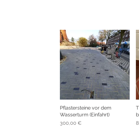
Pflastersteine vor dem
Schnellansicht
T
Wasserturm (Einfahrt)
b
Preis
P
300,00 €
8