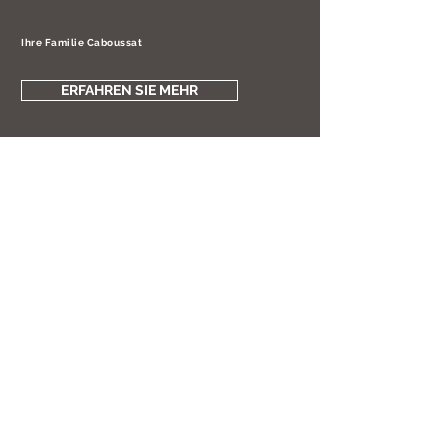
Ihre Familie Caboussat
ERFAHREN SIE MEHR
SIE ERWARTEN EIN
STÜCK NORDEN,
WIR BIETEN IHNEN
HISTORIE +
WOHLFÜHLATMOSPH
ÄRE +
EIN FEINES,
GENUSSREICHES CAFÉ
MIT
SOMMERAUSSENTERR