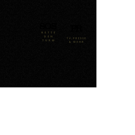
S
O
S
P
R
RETTE
DEN
TV,PRESSE
TURM
& MEHR